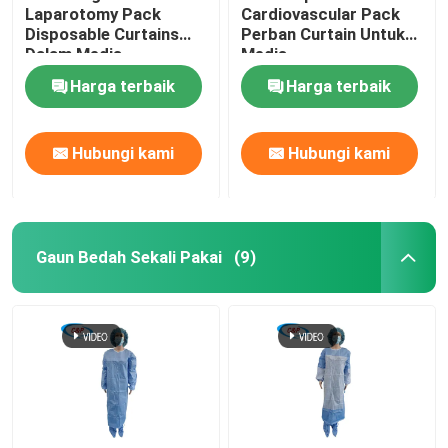
Laparotomy Pack
Cardiovascular Pack
Disposable Curtains
Perban Curtain Untuk
Dalam Medis
Medis
Disesuaikan
Harga terbaik
Harga terbaik
Hubungi kami
Hubungi kami
Gaun Bedah Sekali Pakai
(9)