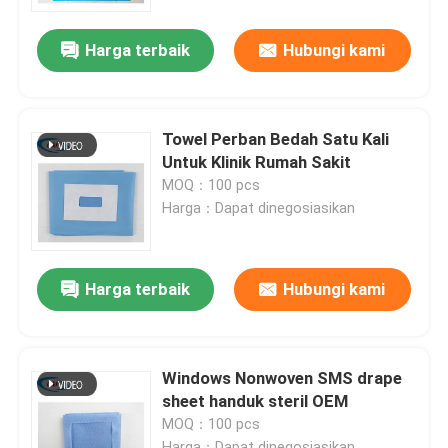
Harga terbaik
Hubungi kami
Pertunjukan VR
Tentang Kami
Towel Perban Bedah Satu Kali
Untuk Klinik Rumah Sakit
Tur Pabrik
MOQ：100 pcs
Harga：Dapat dinegosiasikan
Kontrol Kualitas
Harga terbaik
Hubungi kami
Hubungi Kami
Berita
Windows Nonwoven SMS drape
sheet handuk steril OEM
MOQ：100 pcs
Kasus-kasus
Harga：Dapat dinegosiasikan