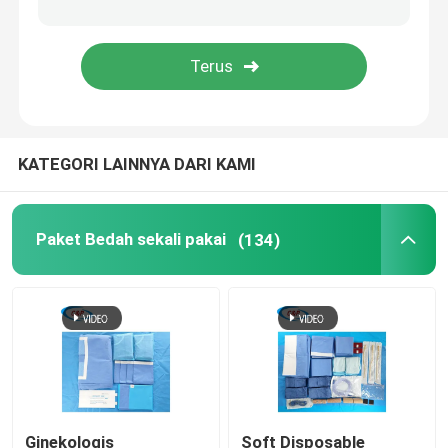
Kit Persalinan Bayi
Tirai Bedah Mata
KATEGORI LAINNYA DARI KAMI
Tirai Artroskopi Lutut
Tirai Bedah Gigi
Paket Bedah sekali pakai
(134)
Penutup Peralatan Medis Steril
Peralatan Perlindungan Medis
Persediaan Medis Sekali Pakai
Ginekologis
Soft Disposable