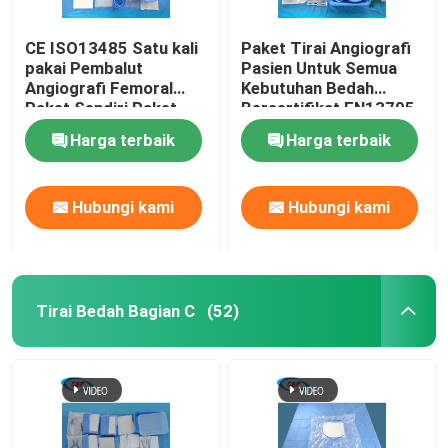
CE ISO13485 Satu kali
Paket Tirai Angiografi
pakai Pembalut
Pasien Untuk Semua
Angiografi Femoral
Kebutuhan Bedah
Paket Sendiri Paket
Bersertifikat EN13795
Harga terbaik
Harga terbaik
Hubungi kami
Hubungi kami
Tirai Bedah Bagian C
(52)