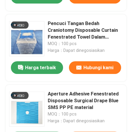
Pencuci Tangan Bedah
Craniotomy Disposable Curtain
Fenestrated Towel Dalam
Neurosurgery Otak
MOQ：100 pcs
Harga：Dapat dinegosiasikan
Harga terbaik
Hubungi kami
Aperture Adhesive Fenestrated
Disposable Surgical Drape Blue
SMS PP PE material
MOQ：100 pcs
Harga：Dapat dinegosiasikan