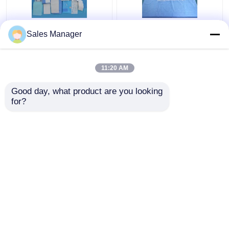
Tirai Bedah Operasi
Anti Static SMS C
Sales Manager
Caesar Putih
Bagian Bedah Handuk
bersertifikat EN13795
Perban Dengan
Kantong
11:20 AM
Harga terbaik
Harga terbaik
Good day, what product are you looking 
for?
Hubungi kami
Hubungi kami
Lihat Lebih
Rumah
Tentang kita
Hubungi kami
Desktop Site
Sitemap
Kebijakan Privasi