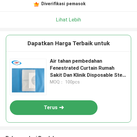
Diverifikasi pemasok
Lihat Lebih
Dapatkan Harga Terbaik untuk
Air tahan pembedahan
Fenestrated Curtain Rumah
Sakit Dan Klinik Disposable Steril
Curtains
MOQ： 100pcs
Terus