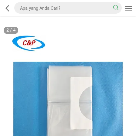
2
/
4