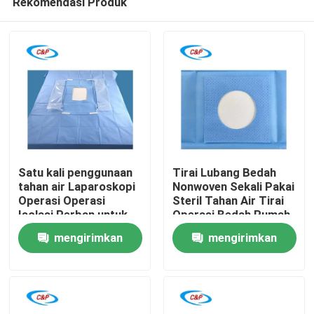
Rekomendasi Produk
Satu kali penggunaan
Tirai Lubang Bedah
tahan air Laparoskopi
Nonwoven Sekali Pakai
Operasi Operasi
Steril Tahan Air Tirai
Isolasi Perban untuk
Operasi Bedah Rumah
Rumah
ruang operasi rumah
Sakit
mengirimkan
mengirimkan
sakit
Produk
permintaan
permintaan
video