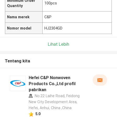
Minimum Order
100pcs
Quantity
Nama merek
C&P
Nomor model
HJ2304GD
Lihat Lebih
Tentang kita
Hefei C&P Nonwoven
Products Co.,Ltd profil
pabrikan
No.22 Laihe Road, Feidong
New City Development Area,
Hefei, Anhui, China ,China
5.0