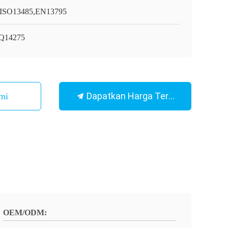
ISO13485,EN13795
Q14275
Dapatkan Harga Terbaik
mi
OEM/ODM: