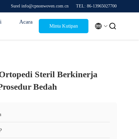
Surel info@cpnonwoven.com.cn
TEL: 86-13965027700
i
Acara


Minta Kutipan
Ortopedi Steril Berkinerja
Prosedur Bedah
a
P