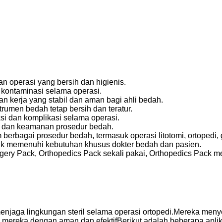
n operasi yang bersih dan higienis.
 kontaminasi selama operasi.
 kerja yang stabil dan aman bagi ahli bedah.
umen bedah tetap bersih dan teratur.
ksi dan komplikasi selama operasi.
si dan keamanan prosedur bedah.
erbagai prosedur bedah, termasuk operasi litotomi, ortopedi, g
tuk memenuhi kebutuhan khusus dokter bedah dan pasien.
rgery Pack, Orthopedics Pack sekali pakai, Orthopedics Pack 
menjaga lingkungan steril selama operasi ortopedi.Mereka meny
 mereka dengan aman dan efektifBerikut adalah beberapa aplik