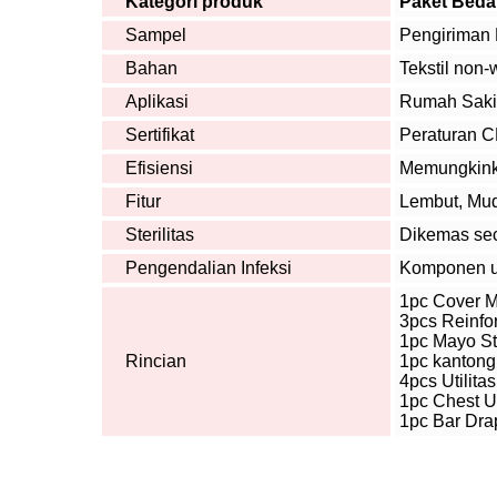
Kategori produk
Paket Bedah
Sampel
Pengiriman
Bahan
Tekstil non
Aplikasi
Rumah Sakit
Sertifikat
Peraturan 
Efisiensi
Memungkinka
Fitur
Lembut, Mud
Sterilitas
Dikemas seca
Pengendalian Infeksi
Komponen ut
1pc Cover M
3pcs Reinfo
1pc Mayo St
Rincian
1pc kantong 
4pcs Utilita
1pc Chest U
1pc Bar Dra