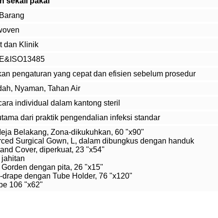
 sekali pakai
 Barang
-woven
 dan Klinik
CE&ISO13485
n pengaturan yang cepat dan efisien sebelum prosedur
ah, Nyaman, Tahan Air
ra individual dalam kantong steril
ama dari praktik pengendalian infeksi standar
eja Belakang, Zona-dikukuhkan, 60 "x90"
rced Surgical Gown, L, dalam dibungkus dengan handuk
and Cover, diperkuat, 23 "x54"
jahitan
s Gorden dengan pita, 26 "x15"
-drape dengan Tube Holder, 76 "x120"
pe 106 "x62"