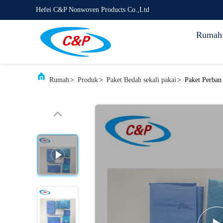
Hefei C&P Nonwoven Products Co.,Ltd
Rumah
Rumah
>
Produk
>
Paket Bedah sekali pakai
>
Paket Perban