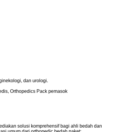
inekologi, dan urologi.
medis, Orthopedics Pack pemasok
ediakan solusi komprehensif bagi ahli bedah dan
asi umum dari orthopedic bedah paket: