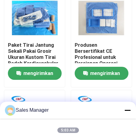
Pertunjukan VR
Tentang Kami
Paket Tirai Jantung
Produsen
Sekali Pakai Grosir
Bersertifikat CE
Tur Pabrik
Ukuran Kustom Tirai
Profesional untuk
Bedah Kardiovaskular
Persiapan Operasi
Perut Medis untuk
mengirimkan
mengirimkan
Kontrol Kualitas
operasi
permintaan
permintaan
Hubungi Kami
Sales Manager
Berita
5:03 AM
Kasus-kasus