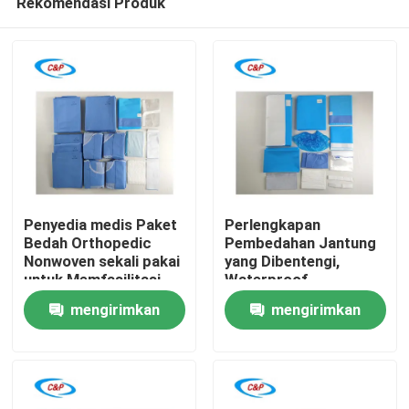
Rekomendasi Produk
Penyedia medis Paket
Perlengkapan
Bedah Orthopedic
Pembedahan Jantung
Nonwoven sekali pakai
yang Dibentengi,
untuk Memfasilitasi
Waterproof,
Rumah
Prosedur Orthopedic
Disposable Nonwoven
mengirimkan
mengirimkan
yang Aman
Produk
permintaan
permintaan
video