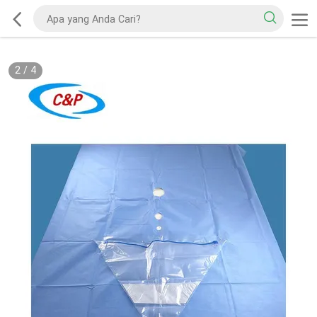
2
/
4