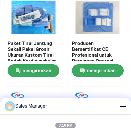
Pertunjukan VR
Tentang Kami
Paket Tirai Jantung
Produsen
Sekali Pakai Grosir
Bersertifikat CE
Tur Pabrik
Ukuran Kustom Tirai
Profesional untuk
Bedah Kardiovaskular
Persiapan Operasi
Perut Medis untuk
mengirimkan
mengirimkan
Kontrol Kualitas
operasi
permintaan
permintaan
Hubungi Kami
Sales Manager
Berita
3:16 PM
Kasus-kasus