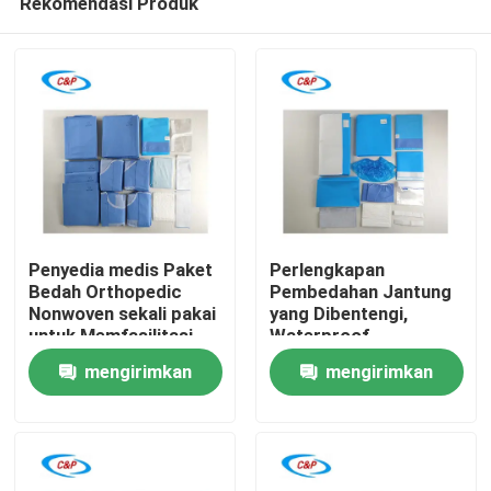
Rekomendasi Produk
Penyedia medis Paket
Perlengkapan
Bedah Orthopedic
Pembedahan Jantung
Nonwoven sekali pakai
yang Dibentengi,
untuk Memfasilitasi
Waterproof,
Rumah
Prosedur Orthopedic
Disposable Nonwoven
mengirimkan
mengirimkan
yang Aman
Produk
permintaan
permintaan
video