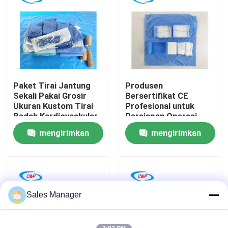
Pertunjukan VR
Tentang Kami
Paket Tirai Jantung
Produsen
Tur Pabrik
Sekali Pakai Grosir
Bersertifikat CE
Ukuran Kustom Tirai
Profesional untuk
Bedah Kardiovaskular
Persiapan Operasi
Kontrol Kualitas
Perut Medis untuk
mengirimkan
mengirimkan
operasi
permintaan
permintaan
Hubungi Kami
Berita
Sales Manager
Kasus-kasus