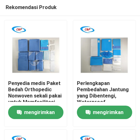
Rekomendasi Produk
Penyedia medis Paket
Perlengkapan
Bedah Orthopedic
Pembedahan Jantung
Nonwoven sekali pakai
yang Dibentengi,
Rumah
untuk Memfasilitasi
Waterproof,
Prosedur Orthopedic
Disposable Nonwoven
mengirimkan
mengirimkan
yang Aman
Produk
permintaan
permintaan
video