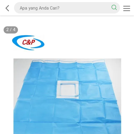
2
/
4