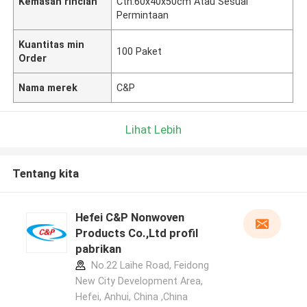
Kemasan rincian
Ctn:60x40x50cm Atau Sesuai
Permintaan
Kuantitas min
100 Paket
Order
Nama merek
C&P
Lihat Lebih
Tentang kita
Hefei C&P Nonwoven
Products Co.,Ltd profil
pabrikan
No.22 Laihe Road, Feidong
New City Development Area,
Hefei, Anhui, China ,China