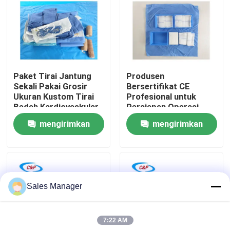
Pertunjukan VR
Tentang Kami
Paket Tirai Jantung
Produsen
Sekali Pakai Grosir
Bersertifikat CE
Tur Pabrik
Ukuran Kustom Tirai
Profesional untuk
Bedah Kardiovaskular
Persiapan Operasi
Perut Medis untuk
mengirimkan
mengirimkan
Kontrol Kualitas
operasi
permintaan
permintaan
Hubungi Kami
Sales Manager
Berita
7:22 AM
Kasus-kasus