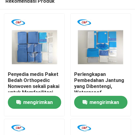
Rekomendasi Produk
Penyedia medis Paket
Perlengkapan
Bedah Orthopedic
Pembedahan Jantung
Nonwoven sekali pakai
yang Dibentengi,
untuk Memfasilitasi
Waterproof,
Rumah
Prosedur Orthopedic
Disposable Nonwoven
mengirimkan
mengirimkan
yang Aman
Produk
permintaan
permintaan
video