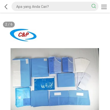
2
/
6