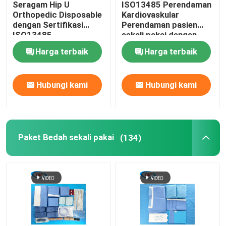
Seragam Hip U
ISO13485 Perendaman
Orthopedic Disposable
Kardiovaskular
Kit Persalinan Bayi
dengan Sertifikasi
Perendaman pasien
ISO13485
sekali pakai dengan
kantong
Harga terbaik
Harga terbaik
Tirai Bedah Mata
Hubungi kami
Hubungi kami
Tirai Artroskopi Lutut
Tirai Bedah Gigi
Paket Bedah sekali pakai
(134)
Penutup Peralatan Medis Steril
Peralatan Perlindungan Medis
Persediaan Medis Sekali Pakai