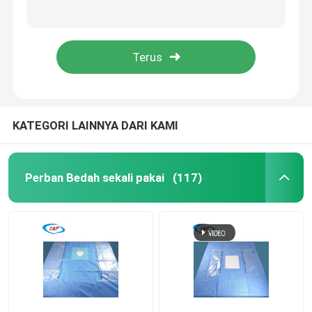
Paket Tirai Mata Bedah Mata Sekali Pakai Dengan Kantong
Paket Kit Tirai Mata Bedah Oftalmologi Steril Biru Kustom
Minta Kutipan
EO Sterilisasi Ophthalmic Surgical Pack Curtain Untuk Penggunaan Medis
Nonwoven Eye Drape Sheet Sticky Surgical Drape Pack Dalam Kantong Individu
Perban Bedah sekali pakai
Paket Bedah sekali pakai
KATEGORI LAINNYA DARI KAMI
Gaun Bedah Sekali Pakai
Perban Bedah sekali pakai
(117)
Paket Seragam Bedah Umum
Paket Drape Angiografi
Tirai Bedah Bagian C