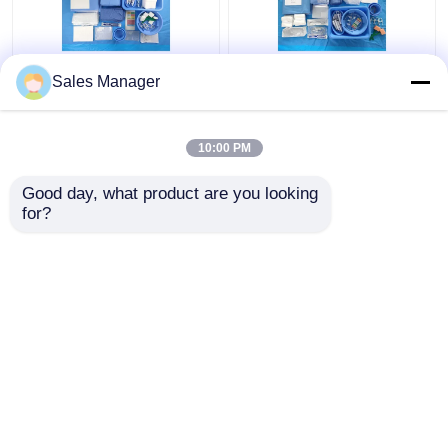
CE ISO13485 Satu kali
Paket Tirai Angiografi
Sales Manager
pakai Pembalut
Pasien Untuk Semua
Angiografi Femoral
Kebutuhan Bedah
Paket Sendiri Paket
Bersertifikat EN13795
10:00 PM
Harga terbaik
Harga terbaik
Good day, what product are you looking 
for?
Hubungi kami
Hubungi kami
Lihat Lebih
Rumah
Tentang kita
Hubungi kami
Desktop Site
Sitemap
Kebijakan Privasi