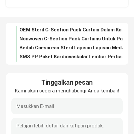
OEM Steril C-Section Pack Curtain Dalam Kantong Individu
Nonwoven C-Section Pack Curtains Untuk Pasien Kantong Individu
Pertunjukan VR
Bedah Caesarean Steril Lapisan Lapisan Medan Dengan Fenestrasi ODM
SMS PP Paket Kardiovaskular Lembar Perban Bedah Untuk Rumah Sakit Klinik
Tentang Kami
Tirai Kit Paket Kardiovaskular Universal Bypass Steril Untuk Kesehatan Jantung
Tirai Paket Kardiovaskular Bedah Nonwoven Dengan Sertifikasi CE ISO13485
Tur Pabrik
Blue Steril Angiography Drape Pack Kit SMS PP Kain Non tenunan
Hospital Angiography Fenestrated Steril Drape Pack Sterilisasi Dengan EO
Kontrol Kualitas
Nonwoven Disposable Surgical Angiography Drape Pack Untuk Operasi Rumah Sakit
Tinggalkan pesan
Lembar Paket Tirai Sekali Pakai Angiografi Femoralis Disesuaikan
Kami akan segera menghubungi Anda kembali!
Hubungi Kami
EO Sterilisasi Angiografi Disposable Patient Curtains Angio Pack custom
Perlengkapan medis sekali pakai Angiografi Femoral Curtain Biru Anti-statis
Sertifikat CE Steril Angiografi Bedah Paket Drape Waterproof Disesuaikan
Berita
OEM sekali pakai Angiography Paket Pembedahan Curtain Untuk Rumah Sakit Dan Klinik
Universal Eye Ophthalmic Surgical Pack Kit Tirai Untuk Rumah Sakit
Kasus-kasus