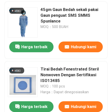
45gm Gaun Bedah sekali pakai
Gaun penguat SMS SMMS
Spunlance
MOQ：500 BUAH
Harga terbaik
Hubungi kami
Tirai Bedah Fenestrated Steril
Nonwoven Dengan Sertifikasi
Rumah
ISO13485
MOQ：100 pcs
Harga：Dapat dinegosiasikan
Produk
Harga terbaik
Hubungi kami
Incise Cesarean Sticky Surgical Drape Pack Individual Bag Untuk Rumah Sakit
video