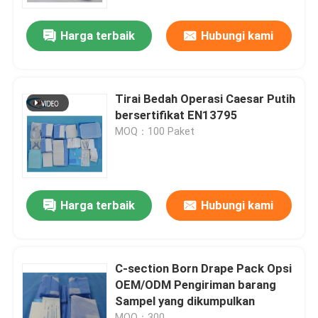
Harga terbaik
Hubungi kami
Pertunjukan VR
Tentang Kami
Tirai Bedah Operasi Caesar Putih
bersertifikat EN13795
Tur Pabrik
MOQ：100 Paket
Kontrol Kualitas
Harga terbaik
Hubungi kami
Hubungi Kami
Berita
C-section Born Drape Pack Opsi
OEM/ODM Pengiriman barang
Sampel yang dikumpulkan
Kasus-kasus
MOQ：300