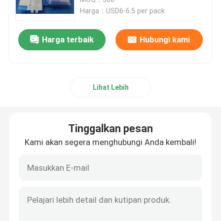
Harga：USD6-6.5 per pack
Minta Kutipan
Harga terbaik
Hubungi kami
Perban Bedah sekali pakai
Lihat Lebih
Paket Bedah sekali pakai
Gaun Bedah Sekali Pakai
Tinggalkan pesan
Kami akan segera menghubungi Anda kembali!
Paket Seragam Bedah Umum
Paket Drape Angiografi
Tirai Bedah Bagian C