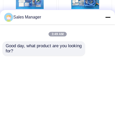
CE ISO13485 Satu kali
Paket Tirai Angiografi
Sales Manager
pakai Pembalut
Pasien Untuk Semua
Angiografi Femoral
Kebutuhan Bedah
Paket Sendiri Paket
Bersertifikat EN13795
3:49 AM
Harga terbaik
Harga terbaik
Good day, what product are you looking 
for?
Hubungi kami
Hubungi kami
Lihat Lebih
Rumah
Tentang kita
Hubungi kami
Desktop Site
Sitemap
Kebijakan Privasi