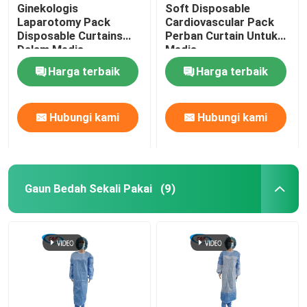
Ginekologis
Soft Disposable
Laparotomy Pack
Cardiovascular Pack
Disposable Curtains
Perban Curtain Untuk
Dalam Medis
Medis
Disesuaikan
Harga terbaik
Harga terbaik
Hubungi kami
Hubungi kami
Gaun Bedah Sekali Pakai
(9)