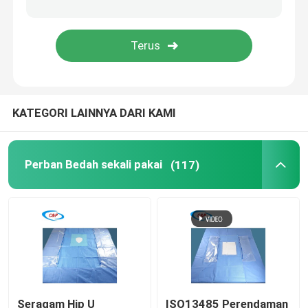
Kit Persalinan Bayi
Tirai Bedah Mata
KATEGORI LAINNYA DARI KAMI
Tirai Artroskopi Lutut
Tirai Bedah Gigi
Perban Bedah sekali pakai
(117)
Penutup Peralatan Medis Steril
Peralatan Perlindungan Medis
Persediaan Medis Sekali Pakai
Seragam Hip U
ISO13485 Perendaman