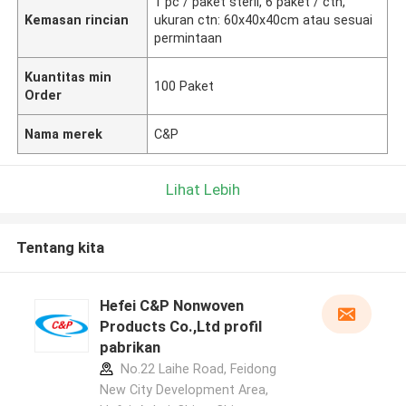
1 pc / paket steril, 6 paket / ctn,
Kemasan rincian
ukuran ctn: 60x40x40cm atau sesuai
permintaan
Kuantitas min
100 Paket
Order
Nama merek
C&P
Lihat Lebih
Tentang kita
Hefei C&P Nonwoven
Products Co.,Ltd profil
pabrikan
No.22 Laihe Road, Feidong
New City Development Area,