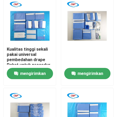
Pertunjukan VR
Tentang Kami
Tur Pabrik
Kualitas tinggi sekali
pakai universal
pembedahan drape
Kontrol Kualitas
Paket untuk prosedur
bedah umum
mengirimkan
mengirimkan
Hubungi Kami
permintaan
permintaan
Berita
Kasus-kasus