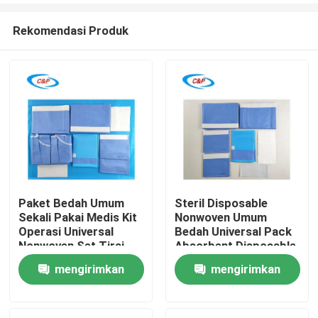
Rekomendasi Produk
Paket Bedah Umum
Steril Disposable
Sekali Pakai Medis Kit
Nonwoven Umum
Rumah
Operasi Universal
Bedah Universal Pack
Nonwoven Set Tirai
Absorbent Disposable
Bedah Steril
Drape Kit Untuk Kamar
mengirimkan
mengirimkan
Produk
Bedah Rumah Sakit
permintaan
permintaan
video