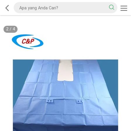
2
/
4