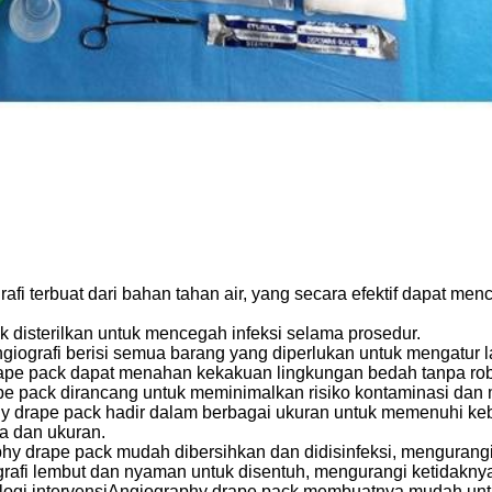
rafi terbuat dari bahan tahan air, yang secara efektif dapat
 disterilkan untuk mencegah infeksi selama prosedur.
giografi berisi semua barang yang diperlukan untuk mengatur l
ape pack dapat menahan kekakuan lingkungan bedah tanpa rob
e pack dirancang untuk meminimalkan risiko kontaminasi dan 
y drape pack hadir dalam berbagai ukuran untuk memenuhi k
ia dan ukuran.
hy drape pack mudah dibersihkan dan didisinfeksi, mengurangi
grafi lembut dan nyaman untuk disentuh, mengurangi ketidakn
logi intervensi
Angiography drape pack membuatnya mudah untu