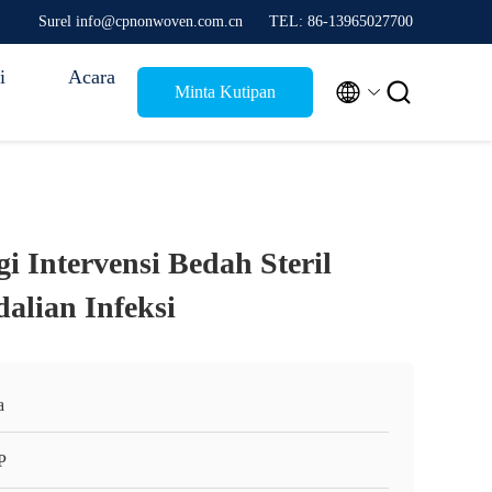
Surel info@cpnonwoven.com.cn
TEL: 86-13965027700
i
Acara


Minta Kutipan
i Intervensi Bedah Steril
alian Infeksi
a
P