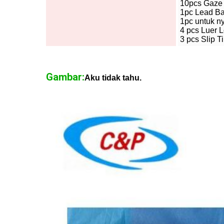
10pcs Gaze
1pc Lead Ba
1pc untuk 
4 pcs Luer L
3 pcs Slip T
Gambar:
Aku tidak tahu.