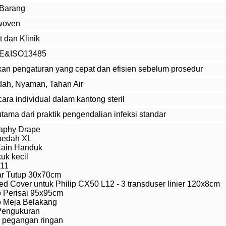
 Barang
-woven
 dan Klinik
CE&ISO13485
n pengaturan yang cepat dan efisien sebelum prosedur
ah, Nyaman, Tahan Air
ra individual dalam kantong steril
ama dari praktik pengendalian infeksi standar
aphy Drape
bedah XL
Kain Handuk
uk kecil
 11
ar Tutup 30x70cm
ed Cover untuk Philip CX50 L12 - 3 transduser linier 120x8cm
 Perisai 95x95cm
p Meja Belakang
Pengukuran
 pegangan ringan