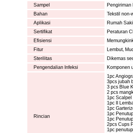
Sampel
Pengiriman
Bahan
Tekstil non
Aplikasi
Rumah Sakit
Sertifikat
Peraturan 
Efisiensi
Memungkinka
Fitur
Lembut, Mud
Sterilitas
Dikemas seca
Pengendalian Infeksi
Komponen ut
1pc Angiogr
3pcs jubah 
3 pcs Blue 
2 pcs mangk
1pc Scalpel
1pc II Lemb
1pc Garteriz
1pc Penutup
Rincian
1pc Penutu
2pcs Cups 
1pc penutup