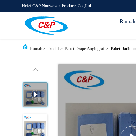
Hefei C&P Nonwoven Products Co.,Ltd
Rumah
Rumah
>
Produk
>
Paket Drape Angiografi
>
Paket Radiolog