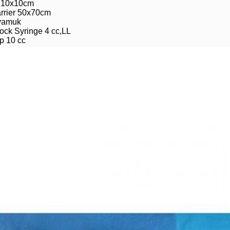
 10x10cm
rrier 50x70cm
nyamuk
ock Syringe 4 cc,LL
ip 10 cc