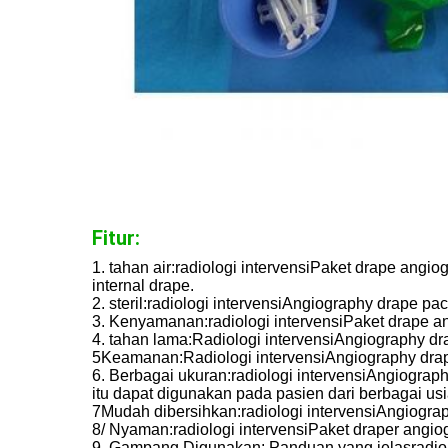
Fitur:
1. tahan air:
radiologi intervensi
Paket drape angiog
internal drape.
2. steril:
radiologi intervensi
Angiography drape pack
3. Kenyamanan:
radiologi intervensi
Paket drape an
4. tahan lama:
Radiologi intervensi
Angiography dr
5Keamanan:
Radiologi intervensi
Angiography drap
6. Berbagai ukuran:
radiologi intervensi
Angiograph
itu dapat digunakan pada pasien dari berbagai us
7Mudah dibersihkan:
radiologi intervensi
Angiograp
8/ Nyaman:
radiologi intervensi
Paket draper angio
9. Gampang Digunakan: Panduan yang jelas
radio