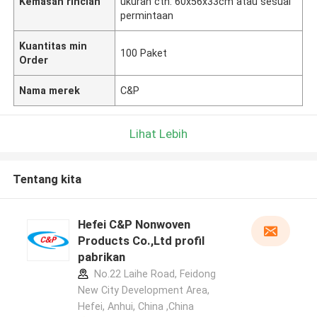
Kemasan rincian
ukuran ctn: 60x56x33cm atau sesuai
permintaan
Kuantitas min
100 Paket
Order
Nama merek
C&P
Lihat Lebih
Tentang kita
Hefei C&P Nonwoven
Products Co.,Ltd profil
pabrikan
No.22 Laihe Road, Feidong
New City Development Area,
Hefei, Anhui, China ,China