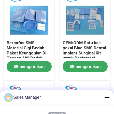
Pertunjukan VR
Tentang Kami
Bernafas SMS
OEM/ODM Satu kali
Tur Pabrik
Material Gigi Bedah
pakai Blue SMS Dental
Paket Keunggulan Di
Implant Surgical Kit
Tangan Ahli Bedah
untuk Resistensi
Kontrol Kualitas
Cairan
mengirimkan
mengirimkan
permintaan
permintaan
Hubungi Kami
Berita
Sales Manager
Kasus-kasus