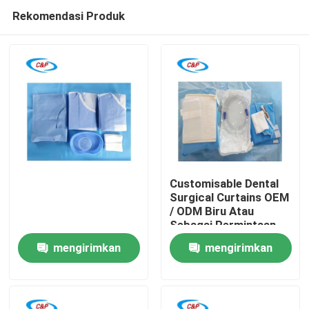
Rekomendasi Produk
Customisable Dental
Surgical Curtains OEM
/ ODM Biru Atau
Rumah
Sebagai Permintaan
Pelanggan
mengirimkan
mengirimkan
Produk
permintaan
permintaan
video