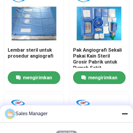
Pertunjukan VR
Tentang Kami
Lembar steril untuk
Pak Angiografi Sekali
Tur Pabrik
prosedur angiografi
Pakai Kain Steril
Grosir Pabrik untuk
Rumah Sakit
Kontrol Kualitas
mengirimkan
mengirimkan
permintaan
permintaan
Hubungi Kami
Berita
Sales Manager
Kasus-kasus