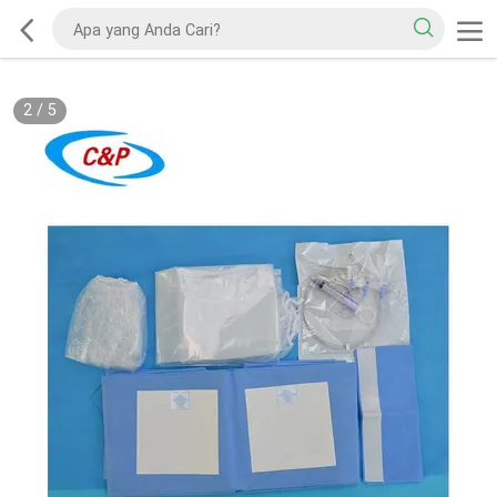
2
/
5