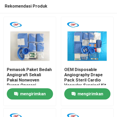
Rekomendasi Produk
Pemasok Paket Bedah
OEM Disposable
Angiografi Sekali
Angiography Drape
Pakai Nonwoven
Pack Steril Cardio
Rumah
Ruang Operasi
Vascular Surgical Kit
Standar
mengirimkan
mengirimkan
Produk
permintaan
permintaan
video