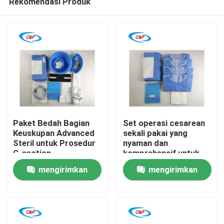
Rekomendasi Produk
Paket Bedah Bagian
Set operasi cesarean
Keuskupan Advanced
sekali pakai yang
Steril untuk Prosedur
nyaman dan
C-section
komprehensif untuk
Rumah
para profesional
mengirimkan
mengirimkan
kesehatan
Produk
permintaan
permintaan
video