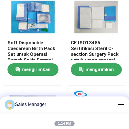
Pertunjukan VR
Tentang Kami
Soft Disposable
CE ISO13485
Caesarean Birth Pack
Sertifikasi Steril C-
Tur Pabrik
Set untuk Operasi
section Surgery Pack
Rumah Sakit Sampel
untuk ruang operasi
Disediakan
rumah sakit
mengirimkan
mengirimkan
Kontrol Kualitas
permintaan
permintaan
Hubungi Kami
Sales Manager
Berita
1:14 PM
Kasus-kasus