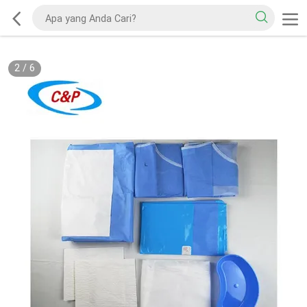
2
/
6