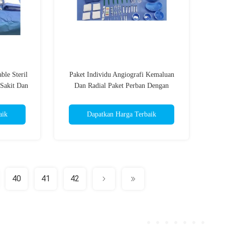
ble Steril
Paket Individu Angiografi Kemaluan
Sakit Dan
Dan Radial Paket Perban Dengan
Manifold Dan Jarum Suntik
aik
Dapatkan Harga Terbaik
40
41
42