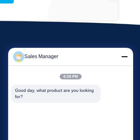
Sales Manager
6:58 PM
Acara
Good day, what product are you looking 
Minta Kutipan
for?
Kasus-kasus
TEL: 86-13965027700
Berita
Fax: 86-551-67709567


