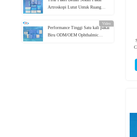
Artroskopi Lutut Untuk Ruang
Operasi
Video
Performance Tinggi Satu kali pakai
Biru ODM/OEM Ophthalmic
Surgical Drape Pack untuk
C
Prosedur Mata