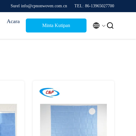
Surel info@cpnonwoven.com.cn
TEL: 86-13965027700
Acara


Minta Kutipan