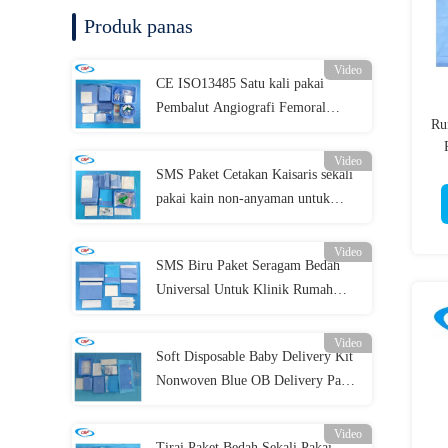
Produk panas
Video
CE ISO13485 Satu kali pakai
Pembalut Angiografi Femoral
Ru
Paket Sendiri Paket
Video
SMS Paket Cetakan Kaisaris sekali
pakai kain non-anyaman untuk
prosedur bedah
Video
SMS Biru Paket Seragam Bedah
Universal Untuk Klinik Rumah
Sakit
Video
Soft Disposable Baby Delivery Kit
Nonwoven Blue OB Delivery Pack
Untuk Operasi
Video
Tirai Paket Bedah Sekali Pakai