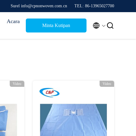
Surel info@cpnonwoven.com.cn
TEL: 86-13965027700
Acara


Minta Kutipan
Video
Video