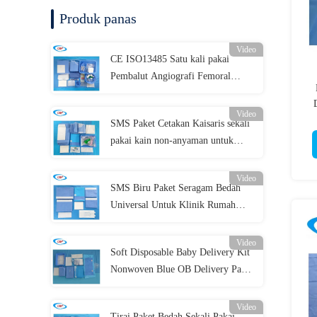
Produk panas
Video
CE ISO13485 Satu kali pakai
Pembalut Angiografi Femoral
Paket Sendiri Paket
Video
SMS Paket Cetakan Kaisaris sekali
pakai kain non-anyaman untuk
prosedur bedah
Video
SMS Biru Paket Seragam Bedah
Universal Untuk Klinik Rumah
Sakit
Video
Soft Disposable Baby Delivery Kit
Nonwoven Blue OB Delivery Pack
Untuk Operasi
Video
Tirai Paket Bedah Sekali Pakai