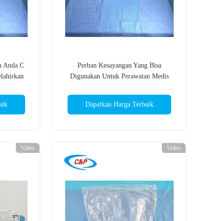
an Anda C
Perban Kesayangan Yang Bisa
elahirkan
Digunakan Untuk Perawatan Medis
Dengan Bahan SMS yang Bisa Dihirup
aik
Dapatkan Harga Terbaik
Video
Video