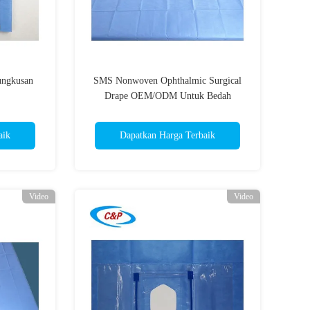
ungkusan
SMS Nonwoven Ophthalmic Surgical
Drape OEM/ODM Untuk Bedah
Profesional
aik
Dapatkan Harga Terbaik
Video
Video