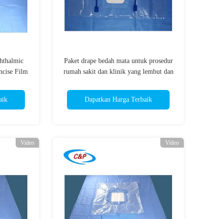
hthalmic
Paket drape bedah mata untuk prosedur
ncise Film
rumah sakit dan klinik yang lembut dan
profesional
aik
Dapatkan Harga Terbaik
Video
Video