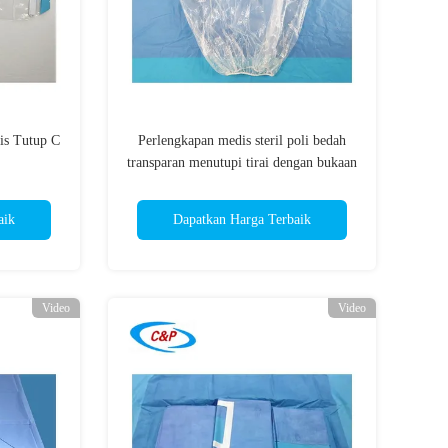
dis Tutup C
Perlengkapan medis steril poli bedah
transparan menutupi tirai dengan bukaan
elastis
aik
Dapatkan Harga Terbaik
Video
Video