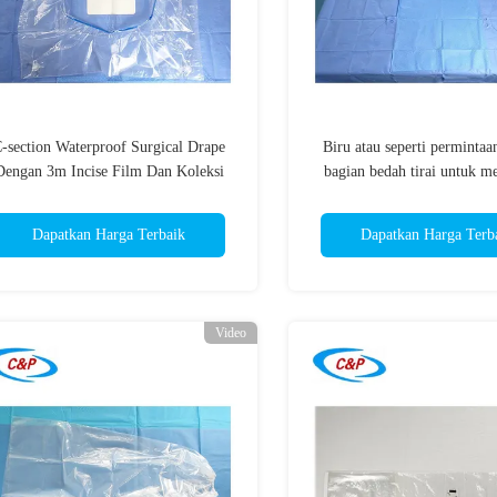
-section Waterproof Surgical Drape
Biru atau seperti perminta
Dengan 3m Incise Film Dan Koleksi
bagian bedah tirai untuk m
Kantong
anak
Dapatkan Harga Terbaik
Dapatkan Harga Terb
Video