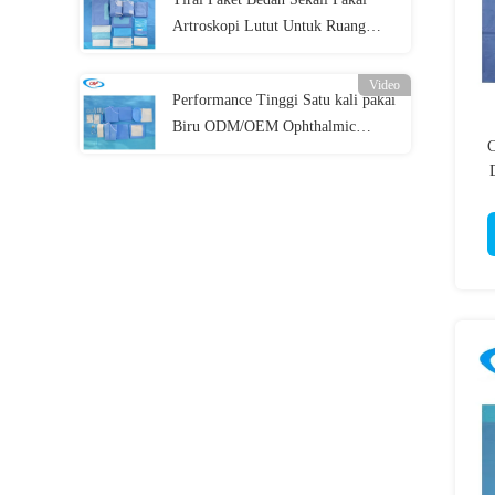
Artroskopi Lutut Untuk Ruang
Operasi
Video
Performance Tinggi Satu kali pakai
Biru ODM/OEM Ophthalmic
C
Surgical Drape Pack untuk
Prosedur Mata