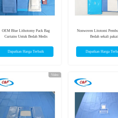
OEM Blue Lithotomy Pack Bag
Nonwoven Litotomi Pemb
Curtains Untuk Bedah Medis
Bedah sekali pakai
Dapatkan Harga Terbaik
Dapatkan Harga Terb
Video