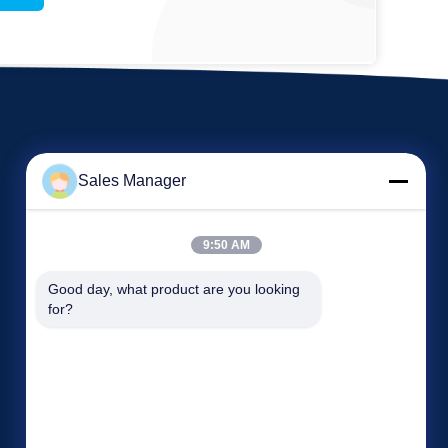
Sales Manager
9:50 AM
Acara
Good day, what product are you looking 
Minta Kutipan
for?
Kasus-kasus
TEL: 86-13965027700
Berita
Fax: 86-551-67709567


