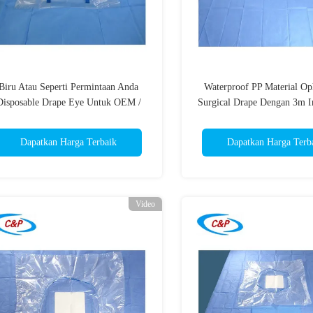
Biru Atau Seperti Permintaan Anda
Waterproof PP Material Op
Disposable Drape Eye Untuk OEM /
Surgical Drape Dengan 3m I
ODM
Dapatkan Harga Terbaik
Dapatkan Harga Terb
Video