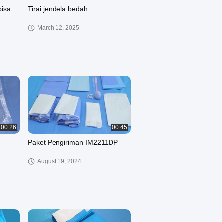
bisa
Tirai jendela bedah
March 12, 2025
00:26
00:45
Paket Pengiriman IM2211DP
August 19, 2024