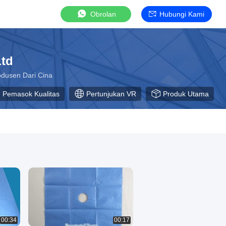
Obrolan
Hubungi Kami
Ltd
odusen Dari Cina
Pemasok Kualitas
Pertunjukan VR
Produk Utama
00:34
00:17