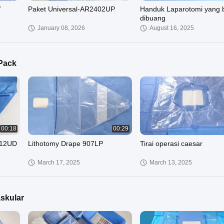
7
Paket Universal-AR2402UP
Handuk Laparotomi yang 
dibuang
January 08, 2026
August 16, 2025
Pack
00:18
00:29
312UD
Lithotomy Drape 907LP
Tirai operasi caesar
March 17, 2025
March 13, 2025
skular